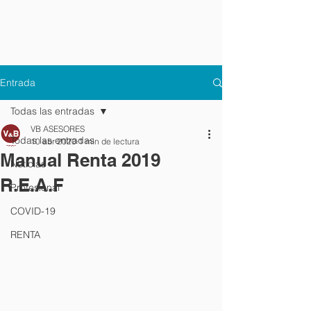
Entrada
Todas las entradas
VB ASESORES
Todas las entradas
10 abr 2020
1 min de lectura
Manual Renta 2019
Noticias
R.E.A.F
Profesional
COVID-19
RENTA