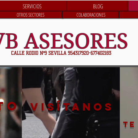
SERVICIOS
BLOG
OTROS SECTORES
COLABORACIONES
VB ASESORES
CALLE RODIO Nº9 SEVILLA 954317920-677402183
to
visítanos
TE