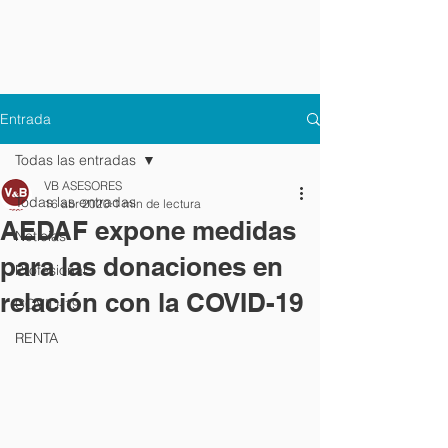
Entrada
Todas las entradas
VB ASESORES
Todas las entradas
16 abr 2020
1 min de lectura
AEDAF expone medidas
Noticias
para las donaciones en
Profesional
relación con la COVID-19
COVID-19
RENTA