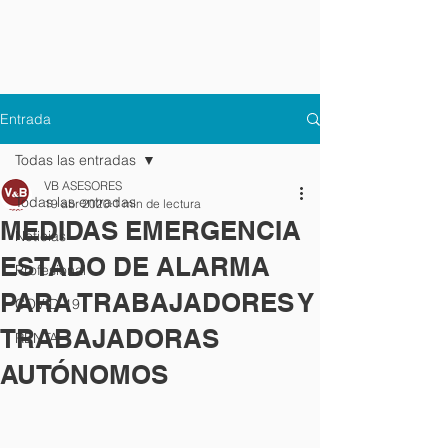
Entrada
Todas las entradas
VB ASESORES
Todas las entradas
19 abr 2020
1 min de lectura
MEDIDAS EMERGENCIA
Noticias
ESTADO DE ALARMA
Profesional
PARA TRABAJADORES Y
COVID-19
TRABAJADORAS
RENTA
AUTÓNOMOS