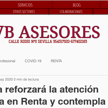
SERVICIOS
BLOG
OTROS SECTORES
COLABORACIONES
VB ASESORES
CALLE RODIO Nº9 SEVILLA 954317920-677402183
rofesional
COVID-19
RENTA
may 2020
2 min de lectura
 reforzará la atención
ca en Renta y contempla