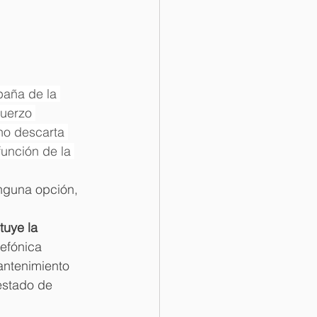
paña de la 
fuerzo 
no descarta 
función de la 
nguna opción, 
tuye la 
lefónica 
antenimiento 
estado de 