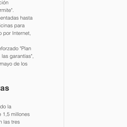
ción 
rmite".
sentadas hasta 
icinas para 
por Internet, 
eforzado "Plan 
las garantías", 
 mayo de los 
as 
do la 
 1,5 millones 
las tres 