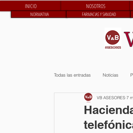
INICIO
NOSOTROS
NORMATIVA
FARMACIAS Y SANIDAD
Todas las entradas
Noticias
P
VB ASESORES
7 
Hacienda
telefóni